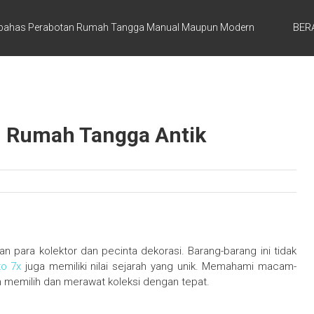
BER
ahas Perabotan Rumah Tangga Manual Maupun Modern
Rumah Tangga Antik
n para kolektor dan pecinta dekorasi. Barang-barang ini tidak
to 7x
juga memiliki nilai sejarah yang unik. Memahami macam-
memilih dan merawat koleksi dengan tepat.