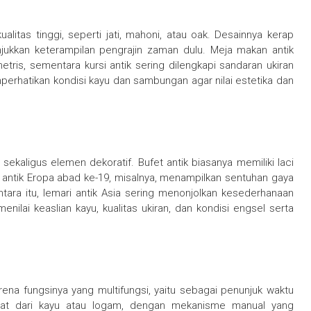
ualitas tinggi, seperti jati, mahoni, atau oak. Desainnya kerap
ukkan keterampilan pengrajin zaman dulu. Meja makan antik
tris, sementara kursi antik sering dilengkapi sandaran ukiran
emperhatikan kondisi kayu dan sambungan agar nilai estetika dan
ekaligus elemen dekoratif. Bufet antik biasanya memiliki laci
i antik Eropa abad ke-19, misalnya, menampilkan sentuhan gaya
tara itu, lemari antik Asia sering menonjolkan kesederhanaan
nilai keaslian kayu, kualitas ukiran, dan kondisi engsel serta
rena fungsinya yang multifungsi, yaitu sebagai penunjuk waktu
ibuat dari kayu atau logam, dengan mekanisme manual yang