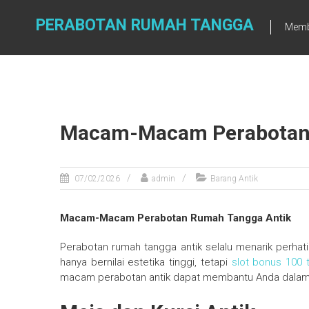
Skip
to
PERABOTAN RUMAH TANGGA
Memb
content
Macam-Macam Perabotan 
07/02/2026
admin
Barang Antik
Macam-Macam Perabotan Rumah Tangga Antik
Perabotan rumah tangga antik selalu menarik perhatia
hanya bernilai estetika tinggi, tetapi
slot bonus 100 
macam perabotan antik dapat membantu Anda dalam 