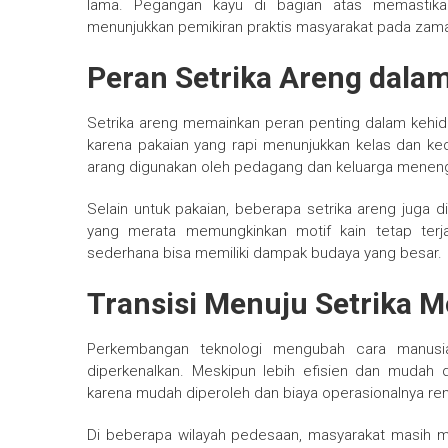
lama. Pegangan kayu di bagian atas memastika
menunjukkan pemikiran praktis masyarakat pada zama
Peran Setrika Areng dala
Setrika areng memainkan peran penting dalam kehidupa
karena pakaian yang rapi menunjukkan kelas dan kedis
arang digunakan oleh pedagang dan keluarga menen
Selain untuk pakaian, beberapa setrika areng juga di
yang merata memungkinkan motif kain tetap terj
sederhana bisa memiliki dampak budaya yang besar.
Transisi Menuju Setrika 
Perkembangan teknologi mengubah cara manusia m
diperkenalkan. Meskipun lebih efisien dan mudah 
karena mudah diperoleh dan biaya operasionalnya re
Di beberapa wilayah pedesaan, masyarakat masih me