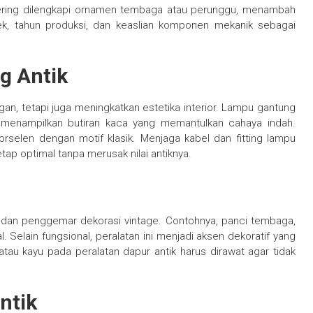
sering dilengkapi ornamen tembaga atau perunggu, menambah
k, tahun produksi, dan keaslian komponen mekanik sebagai
g Antik
gan, tetapi juga meningkatkan estetika interior. Lampu gantung
8, menampilkan butiran kaca yang memantulkan cahaya indah.
selen dengan motif klasik. Menjaga kabel dan fitting lampu
ap optimal tanpa merusak nilai antiknya.
tor dan penggemar dekorasi vintage. Contohnya, panci tembaga,
. Selain fungsional, peralatan ini menjadi aksen dekoratif yang
tau kayu pada peralatan dapur antik harus dirawat agar tidak
ntik