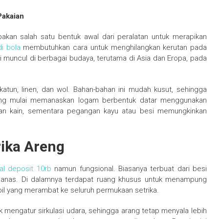
Pakaian
kan salah satu bentuk awal dari peralatan untuk merapikan
di bola
membutuhkan cara untuk menghilangkan kerutan pada
 ini muncul di berbagai budaya, terutama di Asia dan Eropa, pada
 katun, linen, dan wol. Bahan-bahan ini mudah kusut, sehingga
orang mulai memanaskan logam berbentuk datar menggunakan
nkan kain, sementara pegangan kayu atau besi memungkinkan
rika Areng
al deposit 10rb
namun fungsional. Biasanya terbuat dari besi
nas. Di dalamnya terdapat ruang khusus untuk menampung
il yang merambat ke seluruh permukaan setrika.
uk mengatur sirkulasi udara, sehingga arang tetap menyala lebih