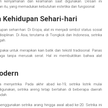
n kenyamanan dan keamanan saat digunakan. Desain ini
n itu, yang memadukan kebutuhan estetika dan fungsional.
m Kehidupan Sehari-hari
n sehari-hari. Di Eropa, alat ini menjadi simbol status sosial
iplinan. Di Asia, terutama di Tiongkok dan Indonesia, setrika
gah.
pakai untuk merapikan kain batik dan tekstil tradisional. Panas
aga tanpa merusak serat. Hal ini membuktikan bahwa alat
Modern
enyetrika. Pada akhir abad ke-19, setrika listrik mulai
digunakan, setrika areng tetap bertahan di beberapa daerah
ndah.
nggunakan setrika arang hingga awal abad ke-20. Setrika ini