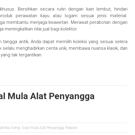
husus. Bersihkan secara rutin dengan kain lembut, hindari
roduk perawatan kayu atau logam sesuai jenis material.
juga membantu menjaga keawetan. Merawat perabotan dengan
 meningkatkan nilai jual bagi kolektor.
gga antik, Anda dapat memilih koleksi yang sesuai selera
k selalu menghadirkan cerita unik, membawa nuansa klasik, dan
ang tak tergantikan.
al Mula Alat Penyangga
Setrika Areng: Awal Mula Alat Penyangga Pakaian