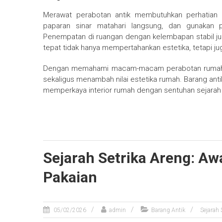
Merawat perabotan antik membutuhkan perhatian k
paparan sinar matahari langsung, dan gunakan p
Penempatan di ruangan dengan kelembapan stabil 
tepat tidak hanya mempertahankan estetika, tetapi juga
Dengan memahami macam-macam perabotan rumah tan
sekaligus menambah nilai estetika rumah. Barang anti
memperkaya interior rumah dengan sentuhan sejarah y
Sejarah Setrika Areng: Aw
Pakaian
05/02/2026
admin
Barang Antik
Sejarah 