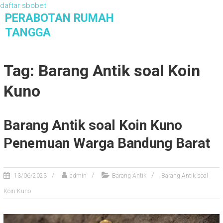
daftar sbobet
S
PERABOTAN RUMAH
k
TANGGA
i
Membahas Perabotan Rumah Tangga Manual
p
Maupun Modern
t
Tag: Barang Antik soal Koin
o
c
Kuno
o
n
t
Barang Antik soal Koin Kuno
e
n
Penemuan Warga Bandung Barat
t
13/06/2023
admin
Barang Antik
Barang Antik soal
Koin Kuno