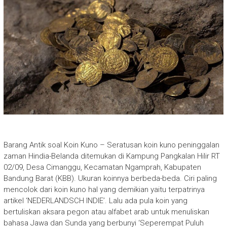
Barang Antik soal Koin Kuno – Seratusan koin kuno peninggalan
zaman Hindia-Belanda ditemukan di Kampung Pangkalan Hilir RT
02/09, Desa Cimanggu, Kecamatan Ngamprah, Kabupaten
Bandung Barat (KBB). Ukuran koinnya berbeda-beda. Ciri paling
mencolok dari koin kuno hal yang demikian yaitu terpatrinya
artikel ‘NEDERLANDSCH INDIE’. Lalu ada pula koin yang
bertuliskan aksara pegon atau alfabet arab untuk menuliskan
bahasa Jawa dan Sunda yang berbunyi ‘Seperempat Puluh