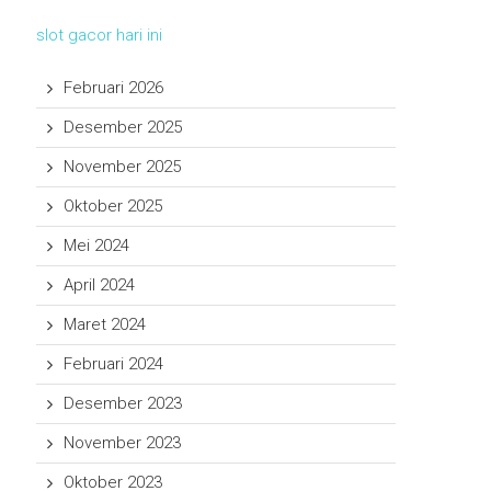
slot gacor hari ini
Februari 2026
Desember 2025
November 2025
Oktober 2025
Mei 2024
April 2024
Maret 2024
Februari 2024
Desember 2023
November 2023
Oktober 2023