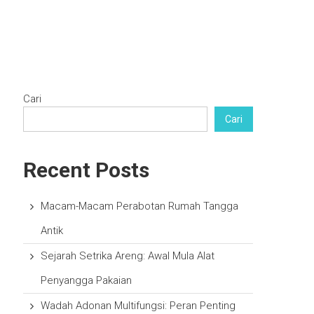
ANDA
TENTANG
BLOG
KONTAK
Cari
Cari
Recent Posts
Macam-Macam Perabotan Rumah Tangga
Antik
Sejarah Setrika Areng: Awal Mula Alat
Penyangga Pakaian
Wadah Adonan Multifungsi: Peran Penting