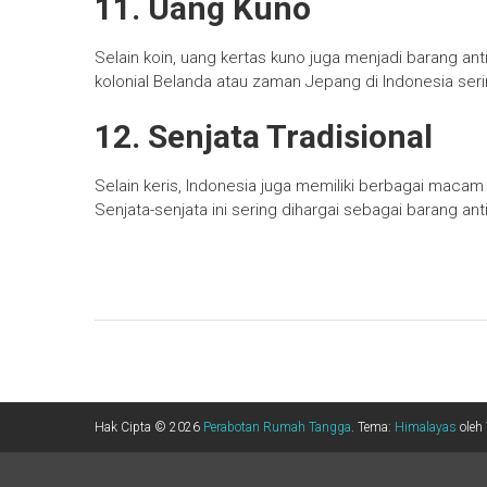
11. Uang Kuno
Selain koin, uang kertas kuno juga menjadi barang ant
kolonial Belanda atau zaman Jepang di Indonesia seri
12. Senjata Tradisional
Selain keris, Indonesia juga memiliki berbagai macam 
Senjata-senjata ini sering dihargai sebagai barang anti
Hak Cipta © 2026
Perabotan Rumah Tangga
. Tema:
Himalayas
oleh