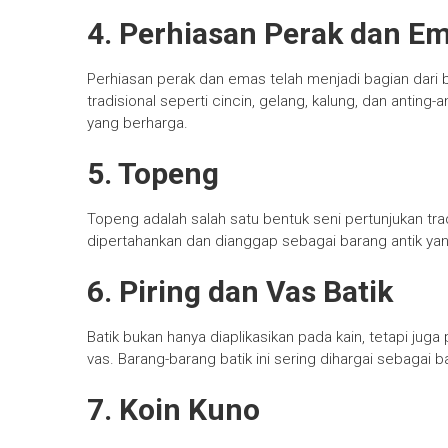
4. Perhiasan Perak dan Em
Perhiasan perak dan emas telah menjadi bagian dari 
tradisional seperti cincin, gelang, kalung, dan anting
yang berharga.
5. Topeng
Topeng adalah salah satu bentuk seni pertunjukan tra
dipertahankan dan dianggap sebagai barang antik yan
6. Piring dan Vas Batik
Batik bukan hanya diaplikasikan pada kain, tetapi jug
vas. Barang-barang batik ini sering dihargai sebagai ba
7. Koin Kuno