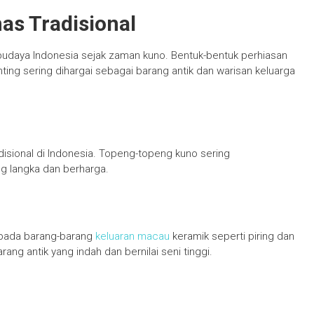
as Tradisional
budaya Indonesia sejak zaman kuno. Bentuk-bentuk perhiasan
-anting sering dihargai sebagai barang antik dan warisan keluarga
disional di Indonesia. Topeng-topeng kuno sering
g langka dan berharga.
a pada barang-barang
keluaran macau
keramik seperti piring dan
rang antik yang indah dan bernilai seni tinggi.