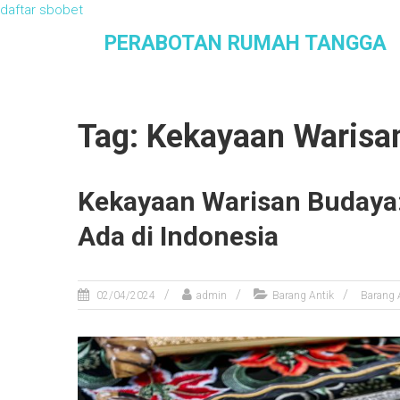
daftar sbobet
S
PERABOTAN RUMAH TANGGA
k
i
p
t
Tag: Kekayaan Warisa
o
c
o
n
Kekayaan Warisan Budaya:
t
e
Ada di Indonesia
n
t
02/04/2024
admin
Barang Antik
Barang 