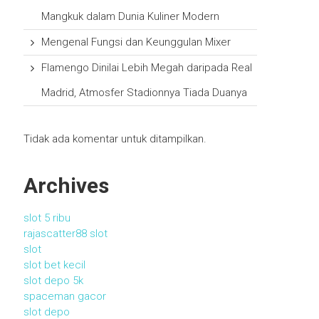
Mangkuk dalam Dunia Kuliner Modern
Mengenal Fungsi dan Keunggulan Mixer
Flamengo Dinilai Lebih Megah daripada Real
Madrid, Atmosfer Stadionnya Tiada Duanya
Tidak ada komentar untuk ditampilkan.
Archives
slot 5 ribu
rajascatter88 slot
slot
slot bet kecil
slot depo 5k
spaceman gacor
slot depo