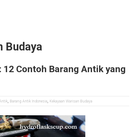
Membahas Perabotan Rumah Tangga Manual Maupun Modern
BER
n Budaya
 12 Contoh Barang Antik yang
,
,
Antik
Barang Antik Indonesia
Kekayaan Warisan Budaya